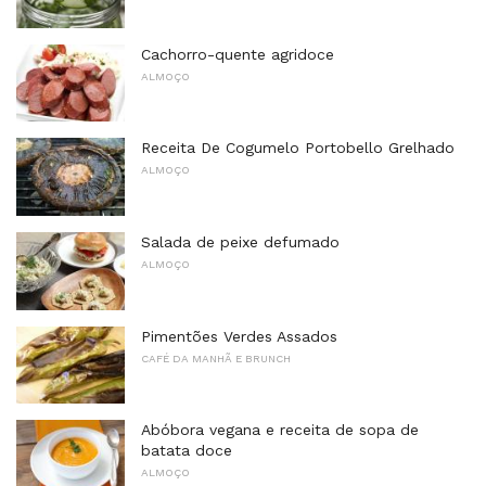
Cachorro-quente agridoce
ALMOÇO
Receita De Cogumelo Portobello Grelhado
ALMOÇO
Salada de peixe defumado
ALMOÇO
Pimentões Verdes Assados
CAFÉ DA MANHÃ E BRUNCH
Abóbora vegana e receita de sopa de
batata doce
ALMOÇO